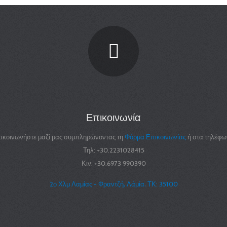
Επικοινωνία
ικοινωνήστε μαζί μας συμπληρώνοντας τη
Φόρμα Επικοινωνίας
ή στα τηλέφω
Τηλ: +30.2231028415
Κιν: +30.6973 990390
2ο Χλμ Λαμίας - Φραντζή, Λάμία, ΤΚ: 35100