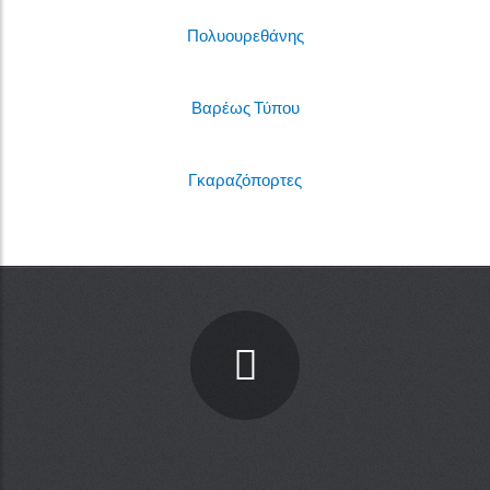
Πολυουρεθάνης
Βαρέως Τύπου
Γκαραζόπορτες